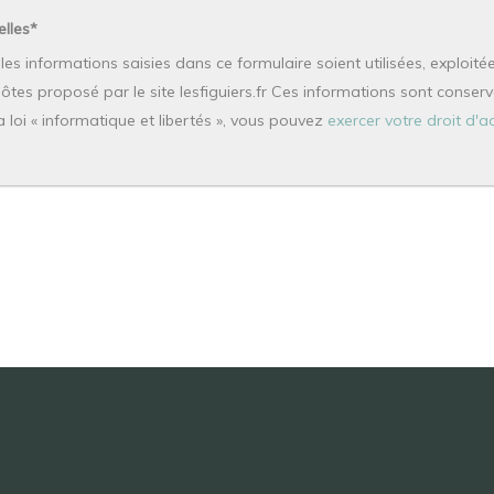
lles*
es informations saisies dans ce formulaire soient utilisées, exploité
es proposé par le site lesfiguiers.fr Ces informations sont conser
 loi « informatique et libertés », vous pouvez
exercer votre droit d'